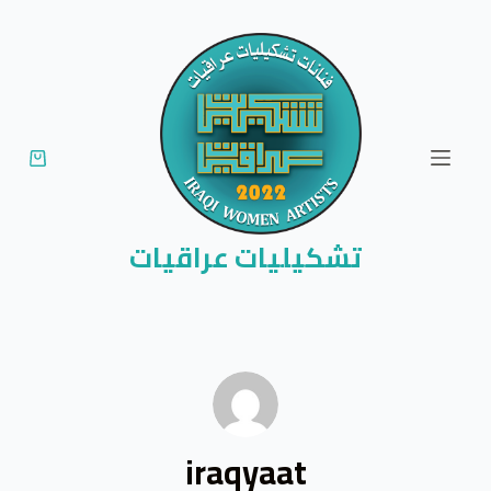
ا
ل
ت
ج
ا
و
ز
إ
تشكيليات عراقيات
ل
ى
ا
ل
م
ح
ت
iraqyaat
و