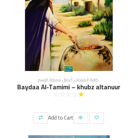
كافة المنتجات
,
أعمال مميزة
,
الرسم
Baydaa Al-Tamimi – khubz altanuur
☆
☆
☆
☆
☆
Add to Cart