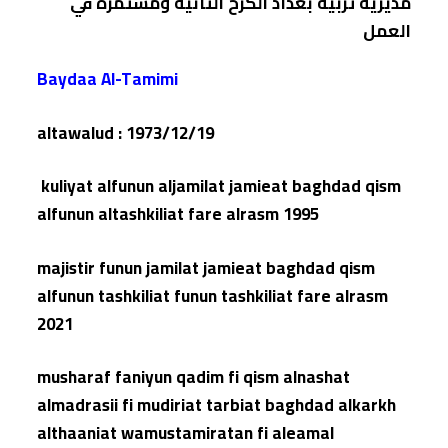
مديرية تربية بغداد الكرخ الثانية ومستمرة في
العمل
Baydaa Al-Tamimi
altawalud : 1973/12/19
kuliyat alfunun aljamilat jamieat baghdad qism
alfunun altashkiliat fare alrasm 1995
majistir funun jamilat jamieat baghdad qism
alfunun tashkiliat funun tashkiliat fare alrasm
2021
musharaf faniyun qadim fi qism alnashat
almadrasii fi mudiriat tarbiat baghdad alkarkh
althaaniat wamustamiratan fi aleamal