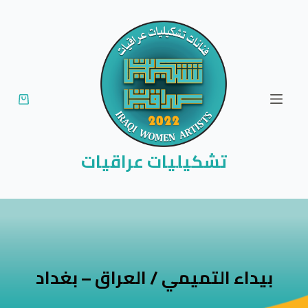
ا
ل
ت
ج
ا
و
ز
إ
تشكيليات عراقيات
ل
ى
ا
ل
م
ح
بيداء التميمي / العراق – بغداد
ت
و