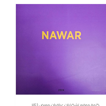
كلمة موقع تشكيليات عراقيات معرض ( نَوّا…