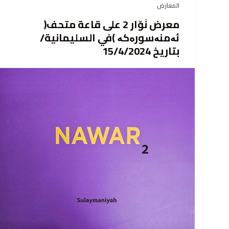
المعارض
معرض نَوّار 2 على قاعة متحف(
ئەمنەسورەكە )في السليمانية/
بتاريخ 15/4/2024