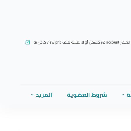
ا
ل
ت
ج
ا
العنصر account غير مسجل أو لا يمتلك ملف view.php خاص به.
و
ز
إ
ل
ى
ا
ة
شروط العضوية
المزيد
ل
م
ح
ت
و