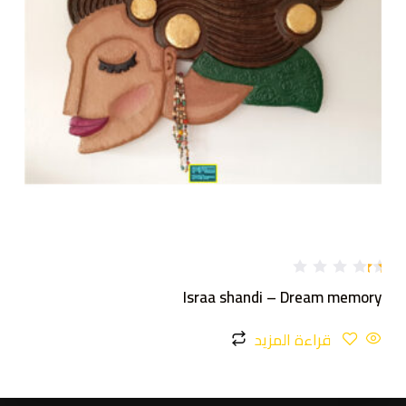
تم
Israa shandi – Dream memory
ال
ت
ق
قراءة المزيد
ي
ي
م
1
.
0