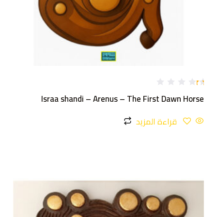
تم
Israa shandi – Arenus – The First Dawn Horse
ال
ت
ق
قراءة المزيد
ي
ي
م
1
.
0
0
م
ن
5