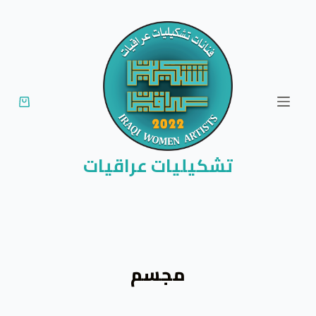
ا
ل
ت
ج
ا
و
ز
إ
تشكيليات عراقيات
ل
ى
ا
ل
م
مجسم
ح
ت
و