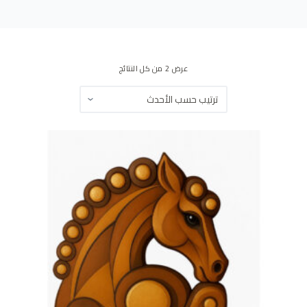
ى
عرض ⁦2⁩ من كل النتائج