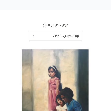
ى
عرض ⁦4⁩ من كل النتائج