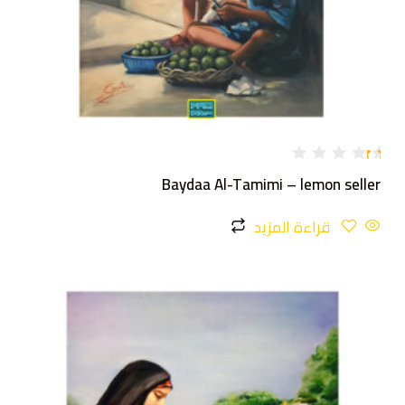
تم
Baydaa Al-Tamimi – lemon seller
ال
ت
ق
قراءة المزيد
ي
ي
م
1
.
0
0
م
ن
5