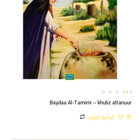
تم
Baydaa Al-Tamimi – khubz altanuur
ال
ت
ق
قراءة المزيد
ي
ي
م
1
.
0