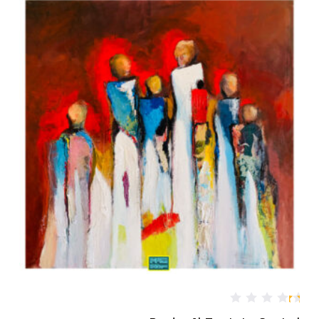
0
م
ن
5
تم