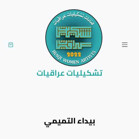
ا
ل
ت
ج
ا
و
ز
إ
تشكيليات عراقيات
ل
ى
ا
ل
م
بيداء التميمي
ح
ت
و