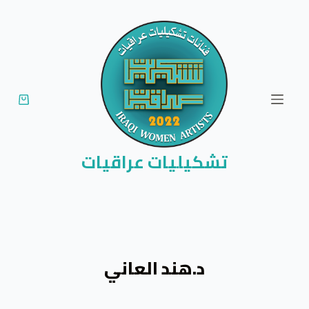
ا
ل
ت
ج
ا
و
ز
إ
تشكيليات عراقيات
ل
ى
ا
ل
م
د.هند العاني
ح
ت
و