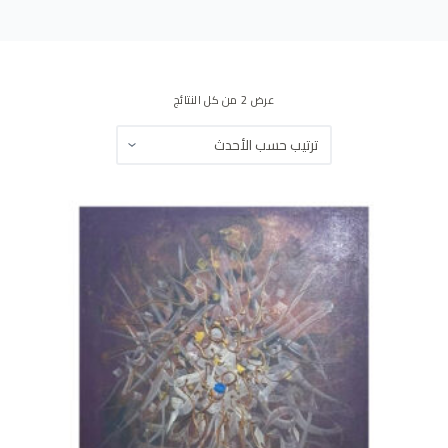
ى
عرض ⁦2⁩ من كل النتائج