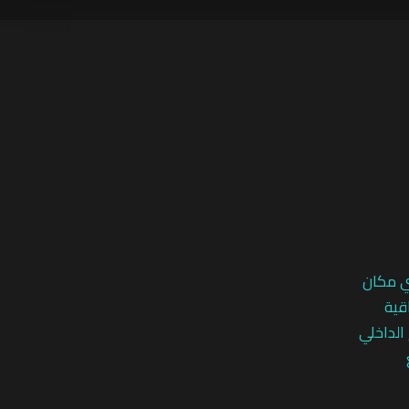
ي مكان
قية
 الداخلي