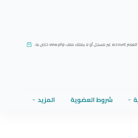
ا
ل
ت
ج
ا
العنصر account غير مسجل أو لا يمتلك ملف view.php خاص به.
و
ز
إ
ل
ى
ا
ة
شروط العضوية
المزيد
ل
م
ح
ت
و