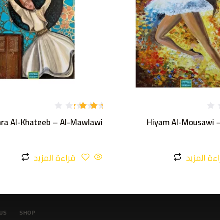
تم
ra Al-Khateeb – Al-Mawlawi
Hiyam Al-Mousawi –
التقي
يم
3.00
من 5
ءة المزيد
قراءة المزيد
US
SHOP