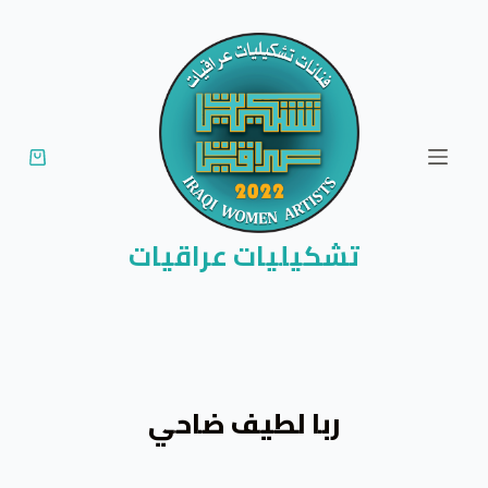
ا
ل
ت
ج
ا
و
ز
إ
تشكيليات عراقيات
ل
ى
ا
ل
م
ربا لطيف ضاحي
ح
ت
و