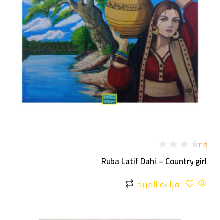
تم
Ruba Latif Dahi – Country girl
ال
ت
ق
قراءة المزيد
ي
ي
م
1
.
0