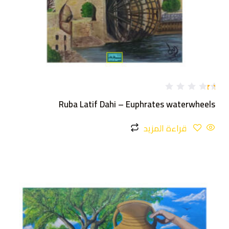
تم
Ruba Latif Dahi – Euphrates waterwheels
ال
ت
ق
قراءة المزيد
ي
ي
م
1
.
0
0
م
ن
5