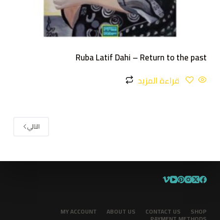
Ruba Latif Dahi – Return to the past
قراءة المزيد
التالي
MY ACCOUNT
ABOUT US
CONTACT US
SHOP
PAYMENT METHODS