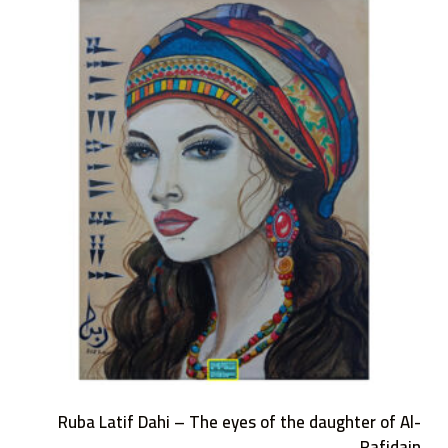
0
م
ن
5
Ruba Latif Dahi – The eyes of the daughter of Al-
Rafidain