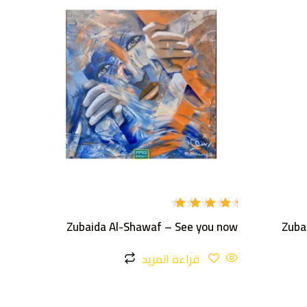
تم
Zubaida Al-Shawaf – See you now
Zuba
التقييم
5.00
من
5
قراءة المزيد