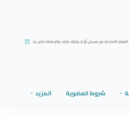
ا
ل
ت
ج
ا
العنصر account غير مسجل أو لا يمتلك ملف view.php خاص به.
و
ز
إ
ل
ى
ا
ة
شروط العضوية
المزيد
ل
م
ح
ت
و