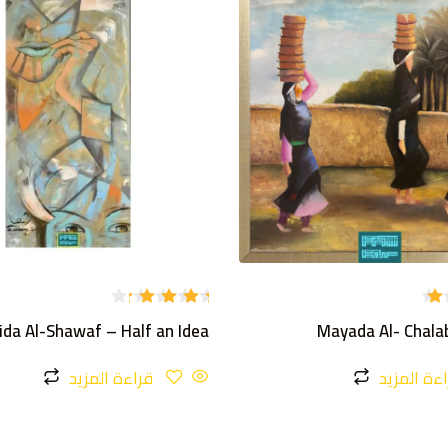
تم
ida Al-Shawaf – Half an Idea
Mayada Al- Chala
التقييم
4.00
من 5
ءة المزيد
قراءة المزيد