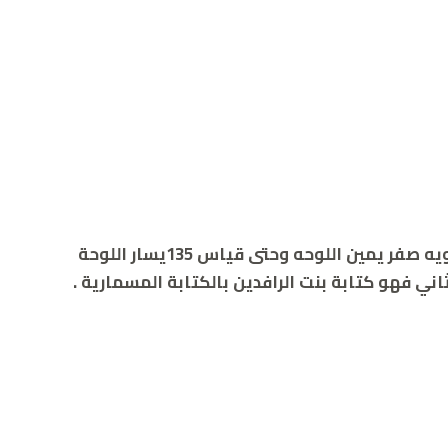
هناك لغز في نظرات عين الفتاة صاحبة اللوحة فهي تشعر الشخص الناظر اليها بنها تراقبه من زاويه صفر يمين اللوحه وحتى قياس 135يسار اللوحة
ني فهو كتابة بنت الرافدين بالكتابة المسمارية .