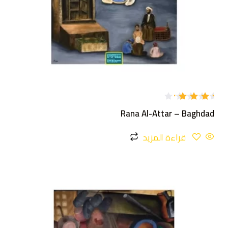
تم
Rana Al-Attar – Baghdad
التقييم
4.00
من 5
قراءة المزيد