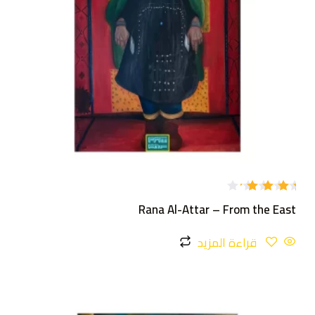
تم
Rana Al-Attar – From the East
التقييم
4.00
من 5
قراءة المزيد