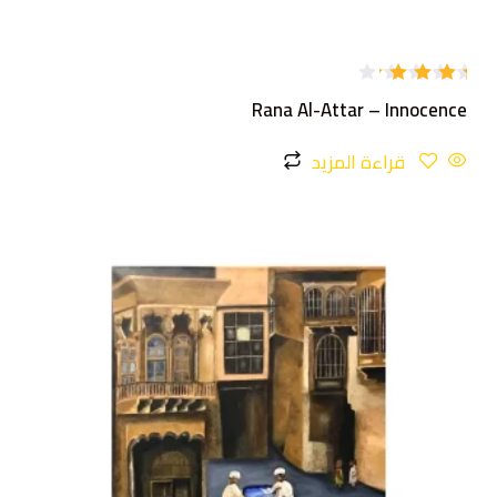
تم
Rana Al-Attar – Innocence
التقييم
4.00
من 5
قراءة المزيد