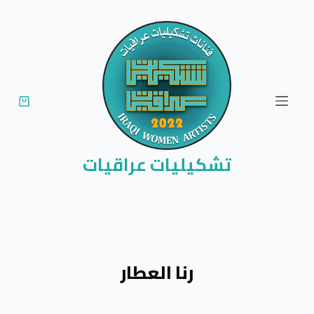
ا
ل
ت
ج
ا
و
ز
إ
تشكيليات عراقيات
ل
ى
ا
ل
م
رنا العطار
ح
ت
و