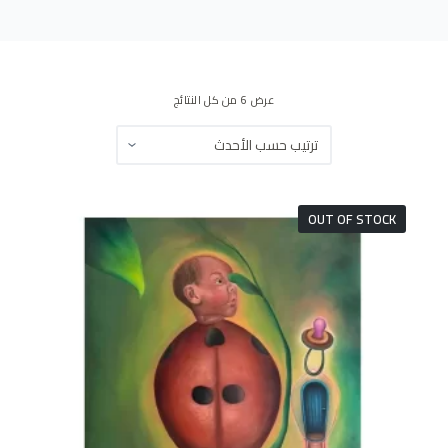
ى
عرض ⁦6⁩ من كل النتائج
OUT OF STOCK