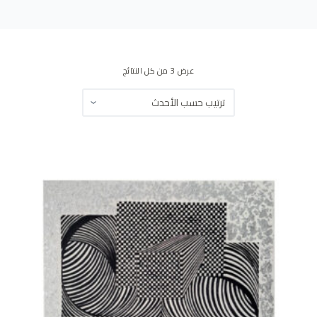
ى
عرض ⁦3⁩ من كل النتائج