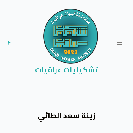
ا
ل
ت
ج
ا
و
ز
إ
تشكيليات عراقيات
ل
ى
ا
ل
م
زينة سعد الطائي
ح
ت
و