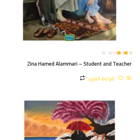
تم
Zina Hamed Alammari – Student and Teacher
التقي
يم
3.00
قراءة المزيد
من 5