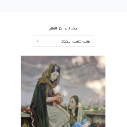
ى
عرض ⁦3⁩ من كل النتائج