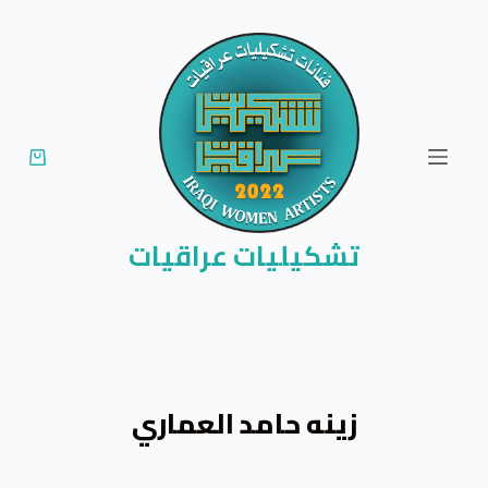
ا
ل
ت
ج
ا
و
ز
إ
تشكيليات عراقيات
ل
ى
ا
ل
م
زينه حامد العماري
ح
ت
و