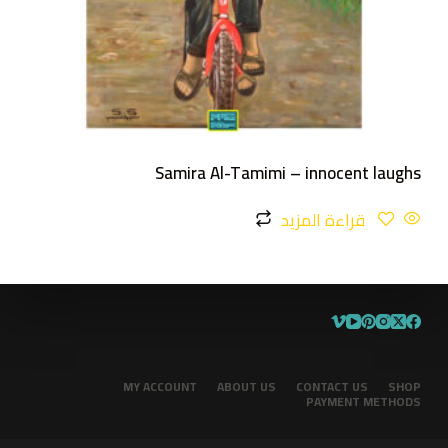
Samira Al-Tamimi – innocent laughs
قراءة المزيد
MY ACCOUNT
ABOUT US
CONTACT US
SHOP
PAYMENT METHODS