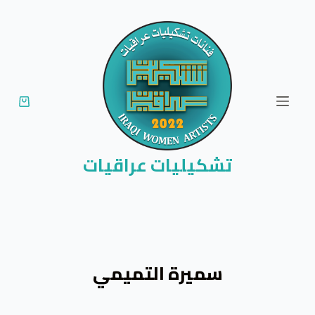
ا
ل
ت
ج
ا
و
ز
إ
تشكيليات عراقيات
ل
ى
ا
ل
م
سميرة التميمي
ح
ت
و