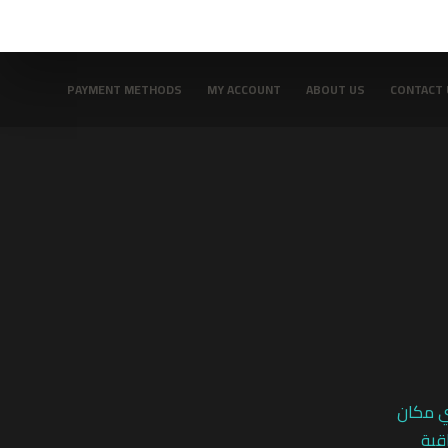
PAYMENT METHODS
MY ACCOUNT
ABOUT US
CONTACT 
ي مكان
قية