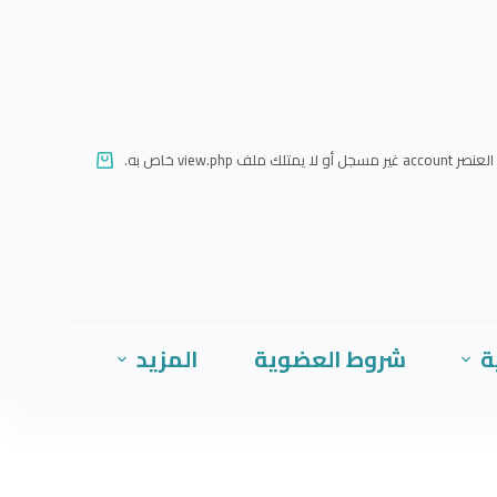
ا
ل
ت
ج
ا
العنصر account غير مسجل أو لا يمتلك ملف view.php خاص به.
و
ز
إ
ل
ى
ا
ة
شروط العضوية
المزيد
ل
م
ح
ت
و