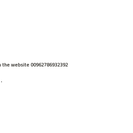
gh the website 00962786932392
.