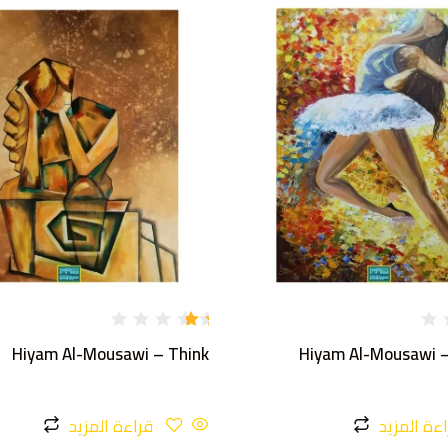
تم
Hiyam Al-Mousawi – Think
Hiyam Al-Mousawi –
ال
تق
يي
م
1.
ءة المزيد
قراءة المزيد
36
م