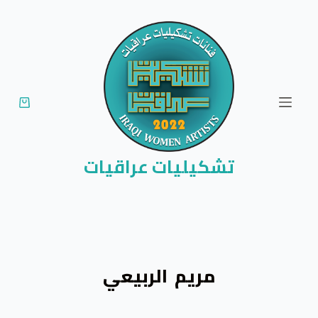
ا
ل
ت
ج
ا
و
ز
إ
تشكيليات عراقيات
ل
ى
ا
ل
م
مريم الربيعي
ح
ت
و