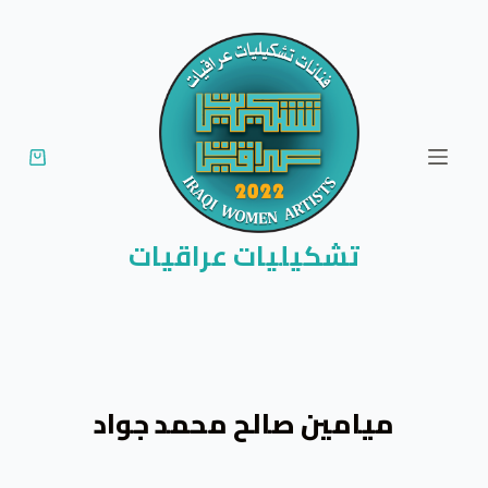
ا
ل
ت
ج
ا
و
ز
إ
تشكيليات عراقيات
ل
ى
ا
ل
م
ميامين صالح محمد جواد
ح
ت
و