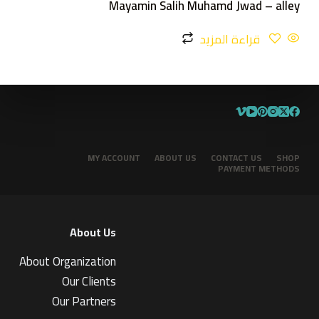
Mayamin Salih Muhamd Jwad – alley
قراءة المزيد
MY ACCOUNT
ABOUT US
CONTACT US
SHOP
PAYMENT METHODS
About Us
About Organization
Our Clients
Our Partners