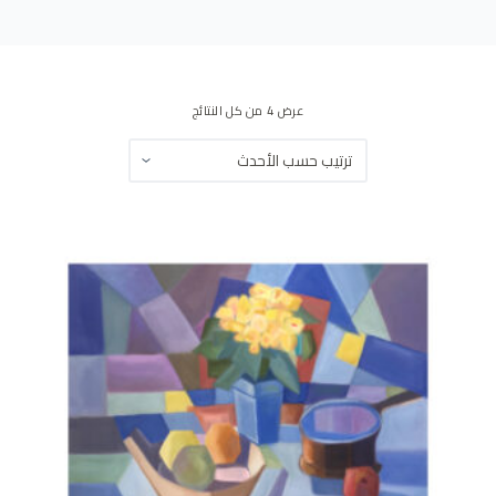
ى
عرض ⁦4⁩ من كل النتائج