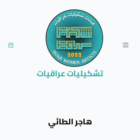
ا
ل
ت
ج
ا
و
ز
إ
تشكيليات عراقيات
ل
ى
ا
ل
م
هاجر الطائي
ح
ت
و