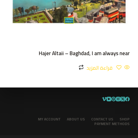
Hajer Altaii – Baghdad, I am always near
قراءة المزيد
MY ACCOUNT
ABOUT US
CONTACT US
SHOP
PAYMENT METHODS