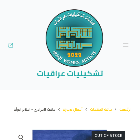
ا
ل
ت
ج
ا
و
ز
إ
تشكيليات عراقيات
ل
ى
ا
ل
الرئيسية
كافة المنتجات
أعمال مميزة
جانيت المرادي - احلام امرأة
م
ح
ت
OUT OF STOCK
و