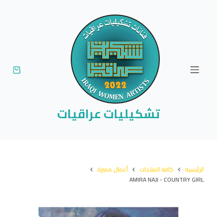
ا
ل
ت
ج
ا
و
ز
إ
تشكيليات عراقيات
ل
ى
ا
ل
الرئيسية
كافة المنتجات
أعمال مميزة
م
AMIRA NAJI - COUNTRY GIRL
ح
ت
و