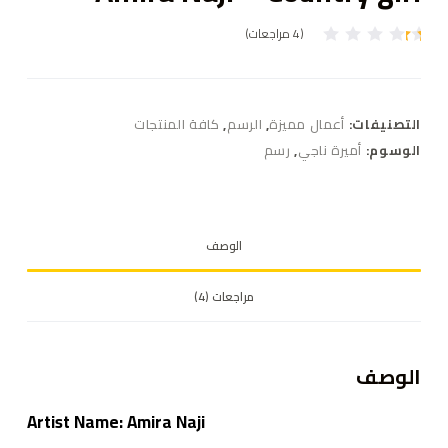
(
4
مراجعات)
4
تم
ال
ت
ق
ي
التصنيفات:
أعمال مميزة
,
الرسم
,
كافة المنتجات
ي
م
الوسوم:
أميرة ناجي
,
رسم
بـ
1
.
0
0
م
الوصف
ن
5
بن
ا
مراجعات (4)
ءً
ع
ل
ى
ت
الوصف
ق
ي
ي
Artist Name: Amira Naji
م
ع