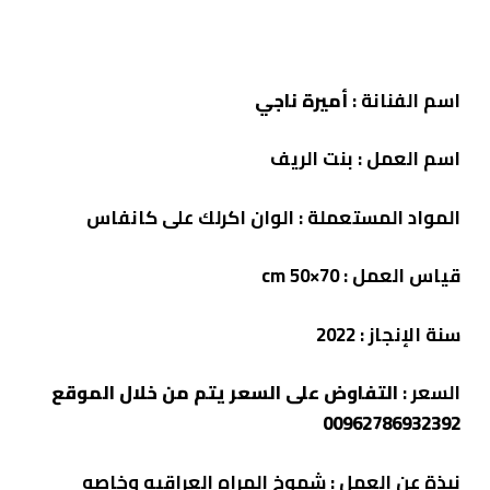
اسم الفنانة :
أميرة ناجي
اسم العمل :
بنت الريف
المواد المستعملة :
الوان اكرلك على كانفاس
قياس العمل : cm 50×70
سنة الإنجاز : 2022
السعر :
التفاوض على السعر يتم من خلال الموقع
00962786932392
نبذة
عن
العمل
:
شموخ المراه العراقيه وخاصه