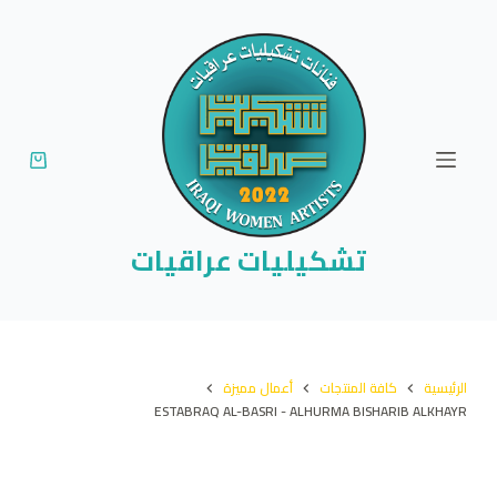
ا
ل
ت
ج
ا
و
ز
إ
تشكيليات عراقيات
ل
ى
ا
ل
الرئيسية
كافة المنتجات
أعمال مميزة
م
ESTABRAQ AL-BASRI - ALHURMA BISHARIB ALKHAYR
ح
ت
و