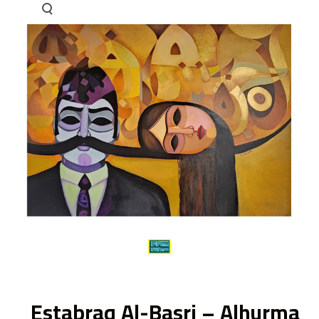
ى
Estabraq Al-Basri – Alhurma