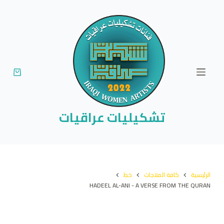
ا
ل
ت
ج
ا
و
ز
إ
تشكيليات عراقيات
ل
ى
ا
ل
الرئيسية
كافة المنتجات
خط
م
HADEEL AL-ANI - A VERSE FROM THE QURAN
ح
ت
و