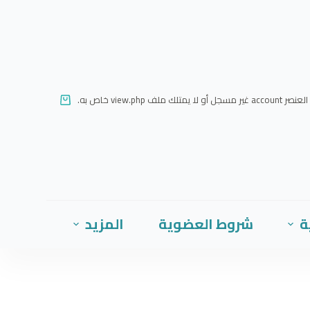
ا
ل
ت
ج
ا
العنصر account غير مسجل أو لا يمتلك ملف view.php خاص به.
و
ز
إ
ل
ى
ا
ة
شروط العضوية
المزيد
ل
م
ح
ت
و