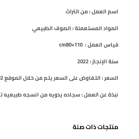
اسم العمل
:
من التراث
المواد المستعملة
:
الصوف الطبيعي
قياس العمل
:
110×cm80
سنة الإنجاز
:
2022
السعر
:
التفاوض على السعر يتم من خلال الموقع 00962786932392
نبذة عن العمل
:
سجاده يدويه من انسجه طبيعيه تع
منتجات ذات صلة