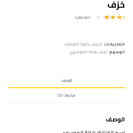
خزف
(مراجعتين)
تم
2
التقييم
بـ
4.00
من 5
بناءً
التصنيفات:
الخزف
,
كافة المنتجات
على
تقييم
الوسوم:
خزف
,
هالة الموسوي
من
العملاء
الوصف
مراجعات (2)
الوصف
اسم الفنانة: هالة الموسوي