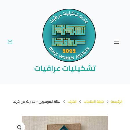
ا
ل
ت
ج
ا
و
ز
إ
تشكيليات عراقيات
ل
ى
ا
ل
الرئيسية
كافة المنتجات
الخزف
هالة الموسوي - جدارية من خزف
م
ح
ت
و