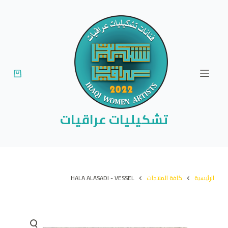
ا
ل
ت
ج
ا
و
ز
إ
تشكيليات عراقيات
ل
ى
ا
ل
الرئيسية
كافة المنتجات
HALA ALASADI - VESSEL
م
ح
ت
و