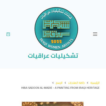
ا
ل
ت
ج
ا
و
ز
إ
تشكيليات عراقيات
ل
ى
ا
ل
الرئيسية
كافة المنتجات
الرسم
م
HIBA SADOON AL-MADIE - A PAINTING FROM IRAQI HERITAGE
ح
ت
و