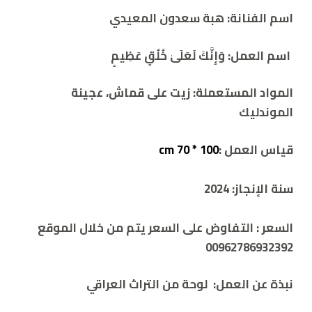
اسم الفنانة: هبة سعدون المعيدي
اسم العمل:
وَإِنَّكَ لَعَلَىٰ خُلُقٍ عَظِيمٍ
المواد المستعملة:
زيت على قماش، عجينة
الموندليك
قياس العمل :
100 * 70 cm
سنة الإنجاز:
2024
السعر :
التفاوض على السعر يتم من خلال الموقع
00962786932392
نبذة عن العمل:
لوحة من التراث العراقي