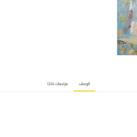
ي
ي
م
ع
م
ي
ل
الوصف
مراجعات (24)