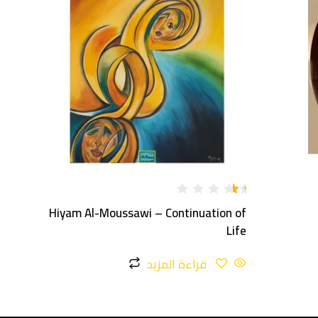
تم
Hiyam Al-Moussawi – Continuation of
ال
تق
Life
يي
م
1.
قراءة المزيد
1
9
م
ن
5