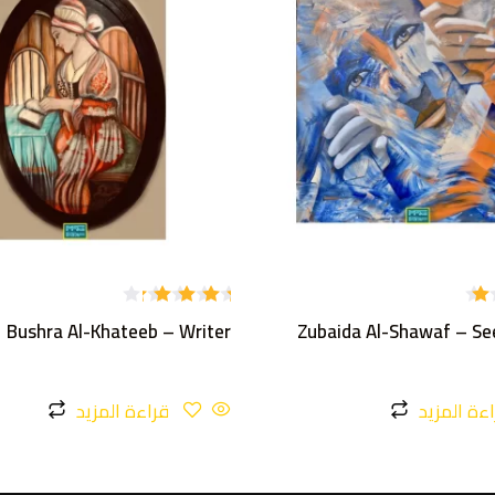
تم
Bushra Al-Khateeb – Writer
Zubaida Al-Shawaf – Se
التقييم
4.00
من 5
ءة المزيد
قراءة المزيد