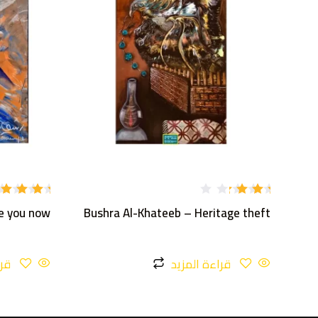
تم
تم
e you now
Bushra Al-Khateeb – Heritage theft
التقي
التقييم
يم
5.00
من
5
3.00
من 5
قراءة المزيد
قرا