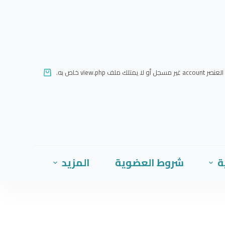
ا
ل
ت
ج
ا
العنصر account غير مسجل أو لا يمتلك ملف view.php خاص به.
و
ز
إ
ل
ى
ا
ة
شروط العضوية
المزيد
ل
م
ح
ت
و