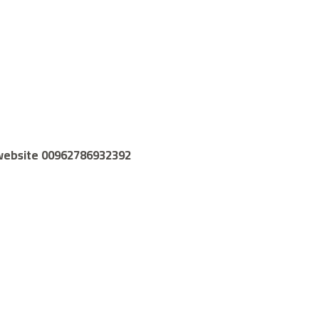
e website 00962786932392