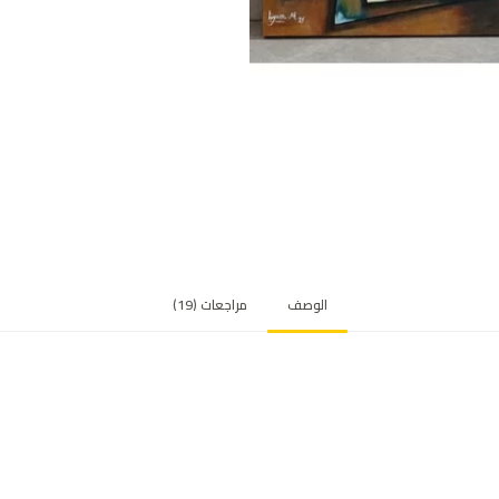
ي
ل
الوصف
مراجعات (19)