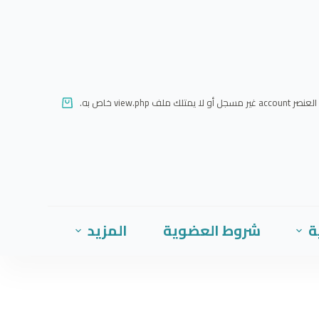
ا
ل
ت
ج
ا
العنصر account غير مسجل أو لا يمتلك ملف view.php خاص به.
و
ز
إ
ل
ى
ا
ة
شروط العضوية
المزيد
ل
م
ح
ت
و