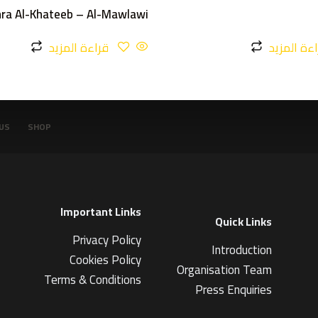
تم
ra Al-Khateeb – Al-Mawlawi
التقي
يم
3.00
ءة المزيد
قراءة المزيد
من 5
US
SHOP
Important Links
Quick Links
Privacy Policy
Introduction
Cookies Policy
Organisation Team
Terms & Conditions
Press Enquiries