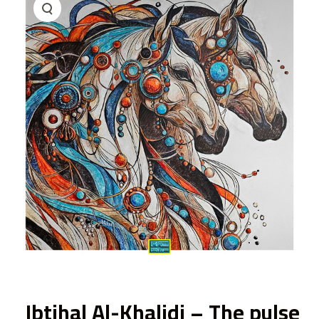
ى
Ibtihal Al-Khalidi – The pulse