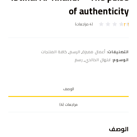
of authenticity
(
4
مراجعات)
4
تم
ال
ت
ق
ي
التصنيفات:
أعمال مميزة
,
الرسم
,
كافة المنتجات
ي
م
الوسوم:
ابتهال الخالدي
,
رسم
بـ
1
.
0
0
م
الوصف
ن
5
بن
ا
مراجعات (4)
ءً
ع
ل
ى
ت
الوصف
ق
ي