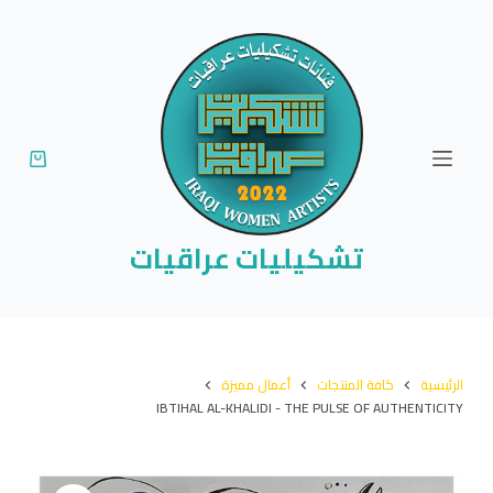
ا
ل
ت
ج
ا
و
ز
إ
تشكيليات عراقيات
ل
ى
ا
ل
الرئيسية
كافة المنتجات
أعمال مميزة
م
IBTIHAL AL-KHALIDI - THE PULSE OF AUTHENTICITY
ح
ت
و