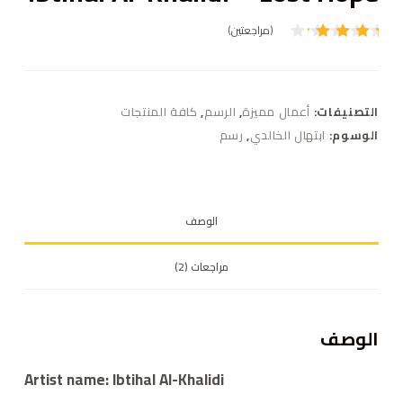
(مراجعتين)
تم
التقييم
بـ
4.00
من 5
بناءً
التصنيفات:
أعمال مميزة
,
الرسم
,
كافة المنتجات
على
تقييم
الوسوم:
ابتهال الخالدي
,
رسم
عميل
واحد
الوصف
مراجعات (2)
الوصف
Artist name: Ibtihal Al-Khalidi