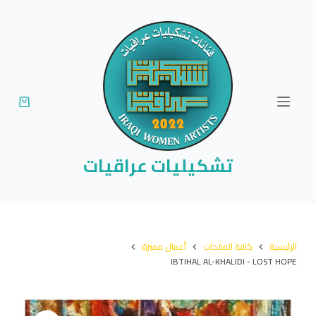
ا
ل
ت
ج
ا
و
ز
إ
تشكيليات عراقيات
ل
ى
ا
ل
الرئيسية
كافة المنتجات
أعمال مميزة
م
IBTIHAL AL-KHALIDI - LOST HOPE
ح
ت
و