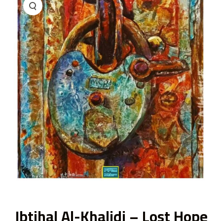
ى
Ibtihal Al-Khalidi – Lost Hope