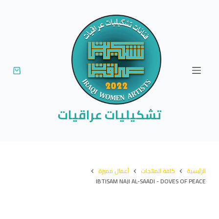
ا
ل
ت
ج
ا
و
ز
إ
تشكيليات عراقيات
ل
ى
ا
ل
الرئيسية
كافة المنتجات
أعمال مميزة
م
IBTISAM NAJI AL-SAADI - DOVES OF PEACE
ح
ت
و