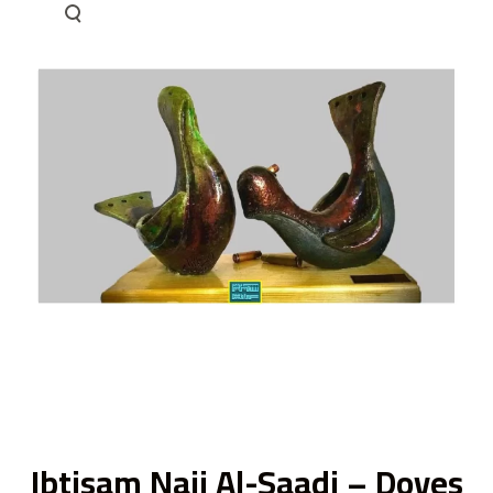
ى
Ibtisam Naji Al-Saadi – Doves