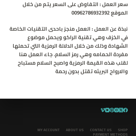
سعر العمل : التفاوض على السعر يتم من خلال
الموقع 00962786932392
نبذة عن العمل :
العمل منجز باحدى التقنيات الخاصة
في الخزف وهي تقنية الراكو ويحمل موضوع
الشهادة وذلك من خلال الدلالة الرمزية التي تحملها
مفردة الحمامه وهي رمز السلام. جاء العمل هنا
لقلب هذه القيمة الرمزية واصبح السلام مستباح
والارواح البريئه تقتل بدون رحمة
MY ACCOUNT
ABOUT US
CONTACT US
SHOP
PAYMENT METHODS