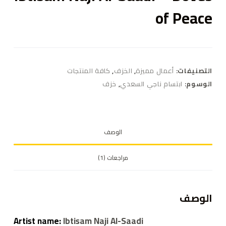
of Peace
التصنيفات:
أعمال مميزة
,
الخزف
,
كافة المنتجات
الوسوم:
ابتسام ناجي السعدي
,
خزف
الوصف
مراجعات (1)
الوصف
Artist name:
Ibtisam Naji Al-Saadi