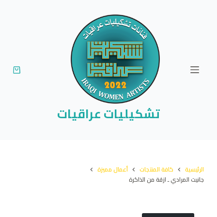
ا
ل
ت
ج
ا
و
ز
إ
تشكيليات عراقيات
ل
ى
ا
ل
الرئيسية
كافة المنتجات
أعمال مميزة
م
جانيت المرادي ـ ازقة من الذاكرة
ح
ت
و