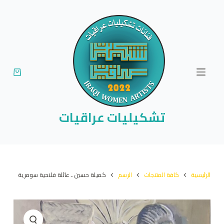
ا
ل
ت
ج
ا
و
ز
إ
تشكيليات عراقيات
ل
ى
ا
ل
الرئيسية
كافة المنتجات
الرسم
كميلة حسين ـ عائلة فلاحية سومرية
م
ح
ت
و