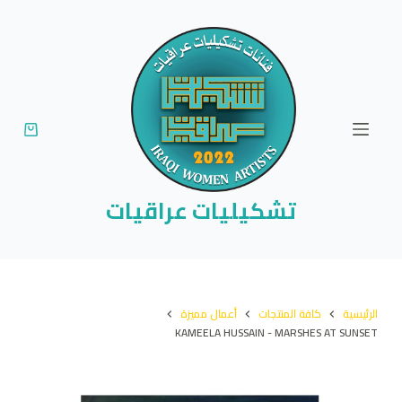
ا
ل
ت
ج
ا
و
ز
إ
تشكيليات عراقيات
ل
ى
ا
ل
الرئيسية
كافة المنتجات
أعمال مميزة
م
KAMEELA HUSSAIN - MARSHES AT SUNSET
ح
ت
و