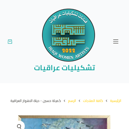
ا
ل
ت
ج
ا
و
ز
إ
تشكيليات عراقيات
ل
ى
ا
ل
الرئيسية
كافة المنتجات
الرسم
كميلة حسين - حياة الاهوار العراقية
م
ح
ت
و