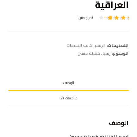
العراقية
(مراجعتين)
تم
2
التقييم
بـ
4.00
من 5
بناءً
التصنيفات:
الرسم
,
كافة المنتجات
على
تقييم
الوسوم:
رسم
,
كميلة حسين
من
العملاء
الوصف
مراجعات (2)
الوصف
اسم الفنانة: كميلة حسين