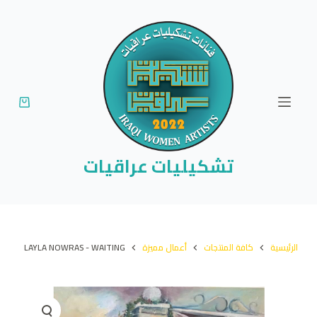
ا
ل
ت
ج
ا
و
ز
إ
تشكيليات عراقيات
ل
ى
ا
ل
الرئيسية
كافة المنتجات
أعمال مميزة
LAYLA NOWRAS - WAITING
م
ح
ت
و