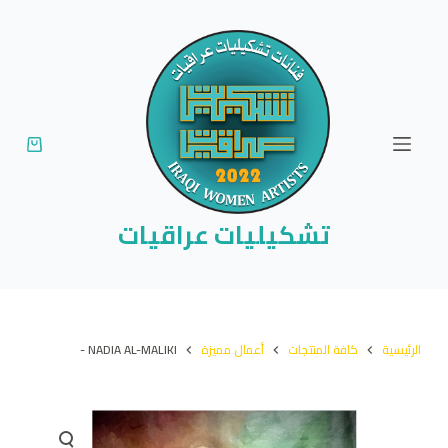
ا
ل
ت
ج
ا
و
ز
إ
تشكيليات عراقيات
ل
ى
ا
ل
الرئيسية
كافة المنتجات
أعمال مميزة
NADIA AL-MALIKI -
م
ح
ت
و