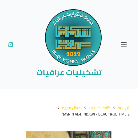
ا
ل
ت
ج
ا
و
ز
إ
تشكيليات عراقيات
ل
ى
ا
ل
الرئيسية
كافة المنتجات
أعمال مميزة
م
NASRIN AL-HINDAWI - BEAUTIFUL TIME 2
ح
ت
و