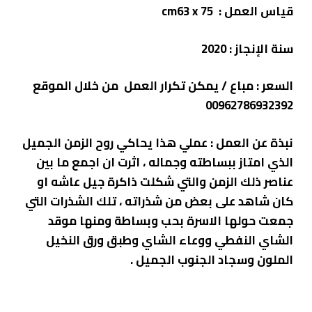
قياس العمل : cm63
x 75
سنة الإنجاز :
2020
السعر : مباع / يمكن تكرار العمل
من خلال الموقع
00962786932392
نبذة عن العمل : عملي هذا يحاكي روح الزمن الجميل
الذي امتاز ببساطته وجماله ، اثرت ان اجمع ما بين
عناصر ذلك الزمن والتي شكلت ذاكرة جيل عاشه او
كان شاهد على بعض من شذراته ، تلك الشذرات التي
جمعت حولها الاسرة بحب وبساطة ومنها موقد
الشاي النفطي ووعاء الشاي وطبق ورق النخيل
الملون وسجاد الجنوب الجميل .