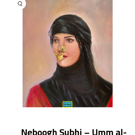
ى
Neboogh Subhi – Umm al-