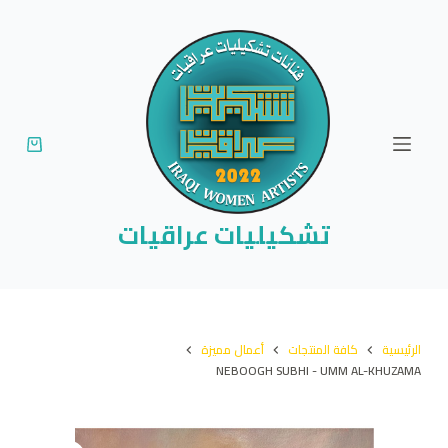
ا
ل
ت
ج
ا
و
ز
إ
تشكيليات عراقيات
ل
ى
ا
ل
الرئيسية
كافة المنتجات
أعمال مميزة
م
NEBOOGH SUBHI - UMM AL-KHUZAMA
ح
ت
و