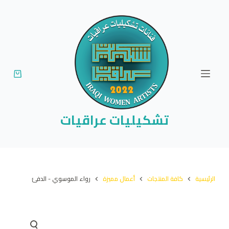
ا
ل
ت
ج
ا
و
ز
إ
تشكيليات عراقيات
ل
ى
ا
ل
الرئيسية
كافة المنتجات
أعمال مميزة
رواء الموسوي - الدفئ
م
ح
ت
و