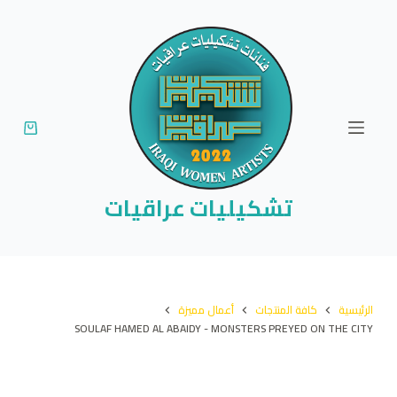
ا
ل
ت
ج
ا
و
ز
إ
تشكيليات عراقيات
ل
ى
ا
ل
الرئيسية
كافة المنتجات
أعمال مميزة
م
SOULAF HAMED AL ABAIDY - MONSTERS PREYED ON THE CITY
ح
ت
و