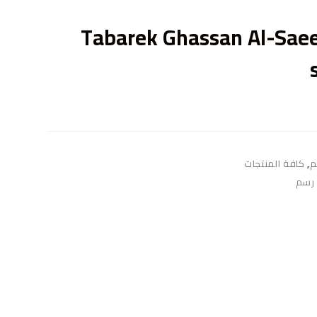
ى
Tabarek Ghassan Al-Saee
م
,
كافة المنتجات
رسم