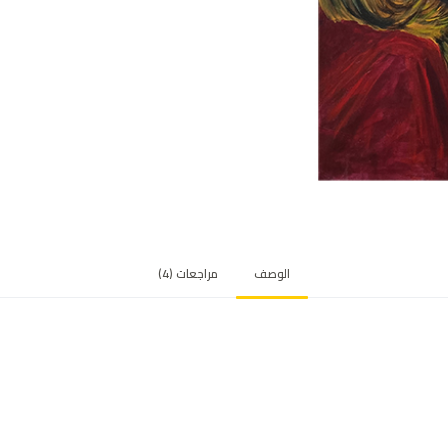
ى
ت
ق
ي
ي
م
ع
م
لا
ء
الوصف
مراجعات (4)