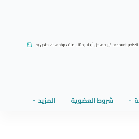
ا
ل
ت
ج
ا
العنصر account غير مسجل أو لا يمتلك ملف view.php خاص به.
و
ز
إ
ل
ى
ا
ة
شروط العضوية
المزيد
ل
م
ح
ت
و