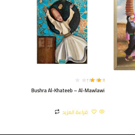
تم
Bushra Al-Khateeb – Al-Mawlawi
التقي
يم
3.00
من 5
قراءة المزيد