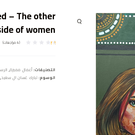
d – The other
side of women
(
4
مراجعات)
4
تم
ال
ت
ق
ي
التصنيفات:
أعمال مميزة
,
الرس
ي
م
الوسوم:
تبارك غسان ال سعيد
,
بـ
1
.
0
0
م
ن
5
بن
ا
ءً
ع
ل