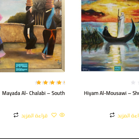
تم
Mayada Al- Chalabi – South
Hiyam Al-Mousawi – Sh
التقييم
5.00
من
5
ءة المزيد
قراءة المزيد