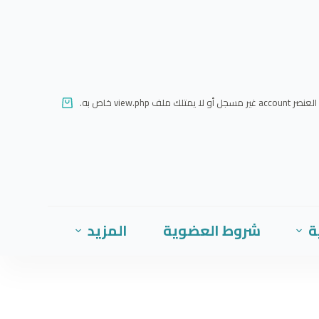
ا
ل
ت
ج
ا
العنصر account غير مسجل أو لا يمتلك ملف view.php خاص به.
و
ز
إ
ل
ى
ا
ة
شروط العضوية
المزيد
ل
م
ح
ت
و