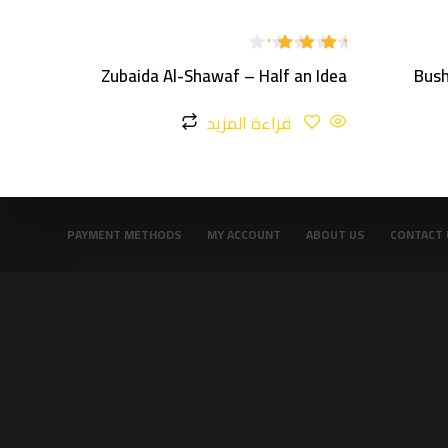
تم
Zubaida Al-Shawaf – Half an Idea
Bush
التقييم
4.00
من 5
قراءة المزيد
PAYMENT METHODS
MY ACCOUNT
ABOUT US
CONTACT 