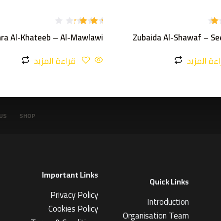
تم
ra Al-Khateeb – Al-Mawlawi
Zubaida Al-Shawaf – Se
التقي
يم
3.00
ءة المزيد
قراءة المزيد
من 5
US
SHOP
Important Links
Quick Links
Privacy Policy
Introduction
Cookies Policy
Organisation Team