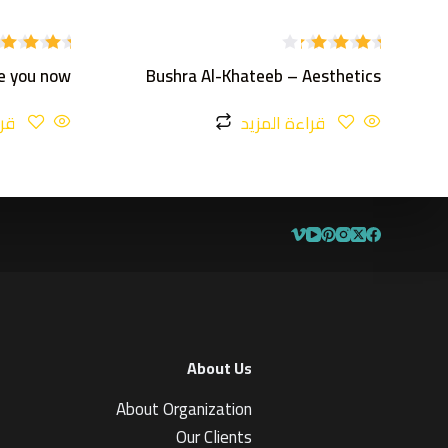
تم
تم
e you now
Bushra Al-Khateeb – Aesthetics
التقييم
التقييم
4.00
5.00
من
من 5
5
قراءة المزيد
قرا
About Us
About Organization
Our Clients