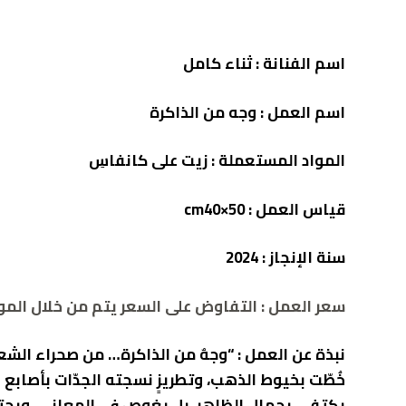
اسم الفنانة : ثناء كامل
اسم العمل :
وجه من الذاكرة
المواد المستعملة : زيت
على كانفاسِ
قياس العمل : cm40×50
سنة الإنجاز :
2024
سعر العمل : التفاوض على السعر يتم من خلال الموقع 2786932392
نبذة عن العمل :
“وجهٌ من الذاكرة… من صحراء الشعر،
خُطّت بخيوط الذهب، وتطريزٍ نسجته الجدّات بأصابع
يكتفي بجمال الظاهر، بل يغوص في المعاني، ويحتفي 