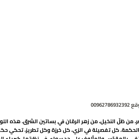
0096
 من ظلّ النخيل، من زهر الرمّان في بساتين الشرق. هذه اللوح
 الحكمة. كل تفصيلة في الزي، كل خرزة وكل تطريز، تحكي حكا
بالمقدّس والمألوف على حد سواء. في نظرتها، كبرياء البادي