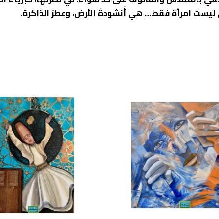
ست امرأة فقط… هي أُنشودةُ الأرض، وعِطرُ الذاكرة.