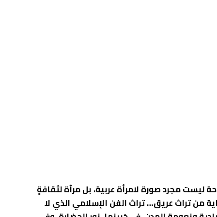
ة ليست مجرد صورة لامرأة عربية، بل مرآة لثقافةٍ
ية من تراث عريق… تراث الفن الإسلامي الذي لا
ة ونعومة المدن. في جَبينها، نور الحضارة. وفي