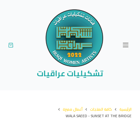
ا
ل
ت
ج
ا
و
ز
إ
تشكيليات عراقيات
ل
ى
ا
ل
الرئيسية
كافة المنتجات
أعمال مميزة
م
WALA SAEED - SUNSET AT THE BRIDGE
ح
ت
و