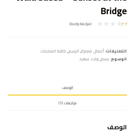
Bridge
(مراجعة واحدة)
تم
ال
ت
ق
ي
التصنيفات:
أعمال مميزة
,
الرسم
,
كافة المنتجات
ي
م
الوسوم:
رسم
,
ولاء سعيد
بـ
1
.
0
0
م
الوصف
ن
5
بن
ا
مراجعات (1)
ءً
ع
ل
ى
ت
الوصف
ق
ي