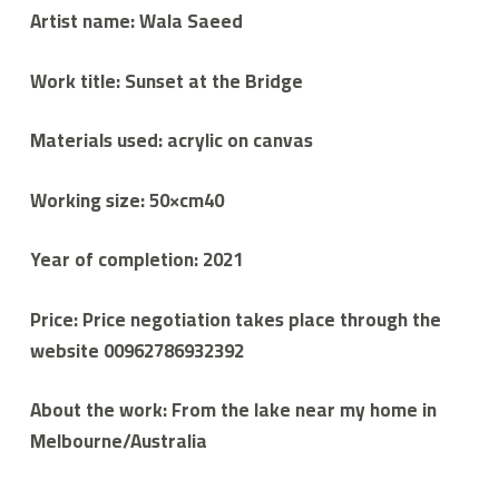
ي
Artist name: Wala Saeed
م
ع
م
Work title: Sunset at the Bridge
ي
ل
و
ا
Materials used: acrylic on canvas
ح
د
Working size: 50×cm40
Year of completion: 2021
Price: Price negotiation takes place through the
website 00962786932392
About the work: From the lake near my home in
Melbourne/Australia