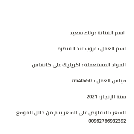
اسم الفنانة
: ولاء سعيد
اسم العمل
:
غروب عند القنطرة
المواد المستعملة
:
اكريليك على كانفاس
قياس العمل
:
50×cm40
سنة الإنجاز
:
2021
السعر
:
التفاوض على السعر يتم من خلال الموقع
00962786932392