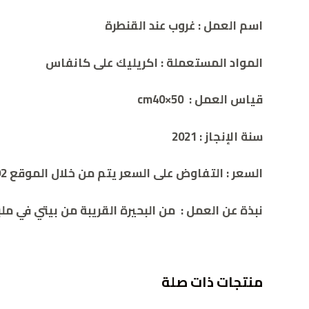
اسم العمل
:
غروب عند القنطرة
المواد المستعملة
:
اكريليك على كانفاس
قياس العمل
:
50×cm40
سنة الإنجاز
:
2021
السعر
:
التفاوض على السعر يتم من خلال الموقع 00962786932392
نبذة عن العمل
:
من البحيرة القريبة من بيتي في ملب
منتجات ذات صلة