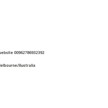
e website 00962786932392
Melbourne/Australia