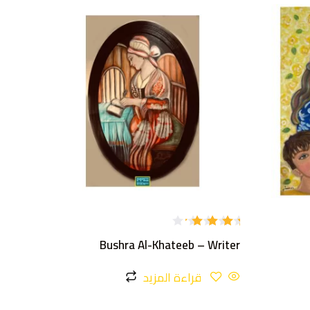
تم
Bushra Al-Khateeb – Writer
التقييم
4.00
من 5
قراءة المزيد