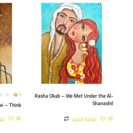
Rasha Okab – We Met Under the Al-
تم
Shanashil
i – Think
ال
تق
يي
قراءة المزيد
قرا
م
1.
36
م