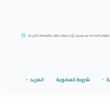
ا
ل
ت
ج
ا
العنصر account غير مسجل أو لا يمتلك ملف view.php خاص به.
و
ز
إ
ل
ى
ا
ة
شروط العضوية
المزيد
ل
م
ح
ت
و