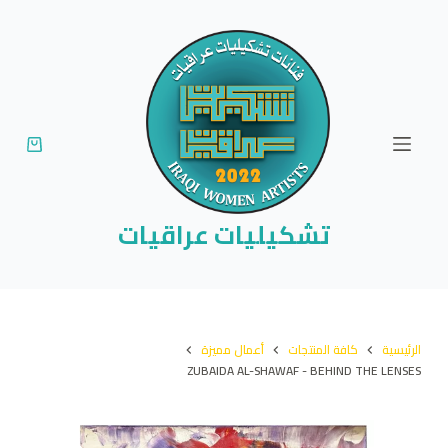
ا
ل
ت
ج
ا
و
ز
إ
تشكيليات عراقيات
ل
ى
ا
ل
الرئيسية
كافة المنتجات
أعمال مميزة
م
ZUBAIDA AL-SHAWAF - BEHIND THE LENSES
ح
ت
و