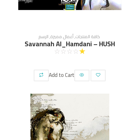
كافة المنتجات
,
أعمال مميزة
,
الرسم
Savannah Al_Hamdani – HUSH
☆
☆
☆
☆
☆
Add to Cart