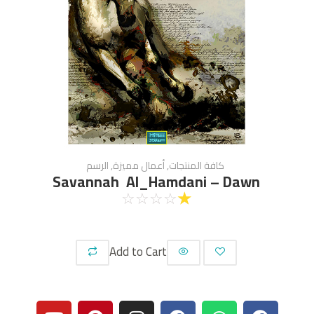
كافة المنتجات
,
أعمال مميزة
,
الرسم
Savannah Al_Hamdani – Dawn
☆
☆
☆
☆
☆
Add to Cart