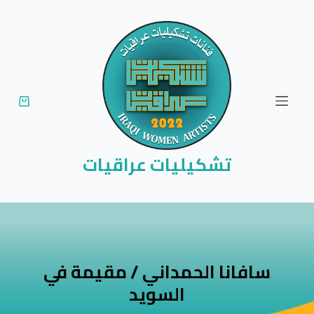
ا
ل
ت
ج
ا
و
ز
إ
تشكيليات عراقيات
ل
ى
ا
ل
م
سافانا الحمداني / مقيمة في
ح
السويد
ت
و