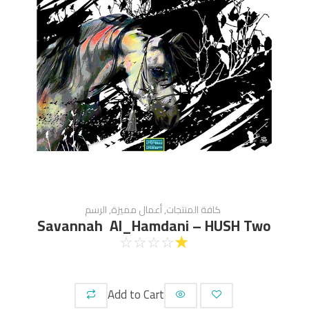
كافة المنتجات
,
أعمال مميزة
,
الرسم
Savannah Al_Hamdani – HUSH Two
☆
☆
☆
☆
☆
Add to Cart