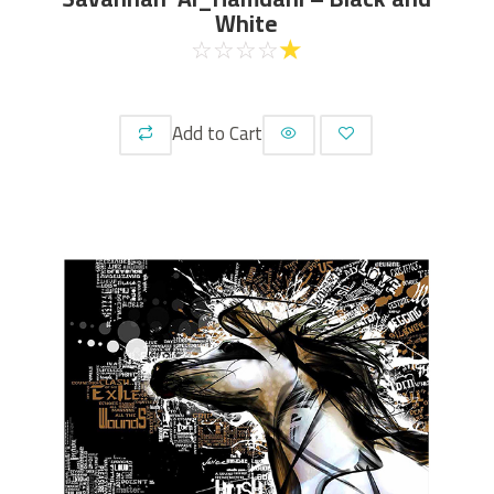
White
☆
☆
☆
☆
☆
Add to Cart