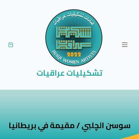
ا
ل
ت
ج
ا
و
ز
إ
تشكيليات عراقيات
ل
ى
ا
ل
م
ح
سوسن الچلبي / مقيمة في بريطانيا
ت
و