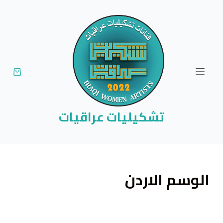
ا
ل
ت
ج
ا
و
ز
إ
تشكيليات عراقيات
ل
ى
ا
ل
الوسم
الاردن
م
ح
ت
و