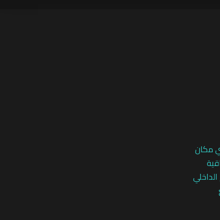
ي مكان
قية
 الداخلي