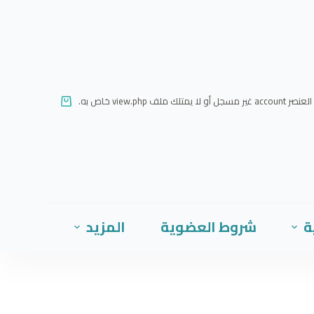
ا
ل
ت
ج
ا
العنصر account غير مسجل أو لا يمتلك ملف view.php خاص به.
و
ز
إ
ل
ى
ا
ة
شروط العضوية
المزيد
ل
م
ح
ت
و