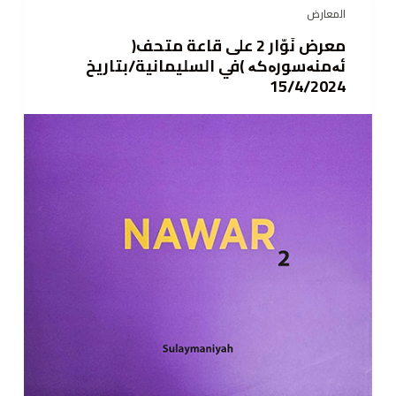
المعارض
ى
معرض نَوّار 2 على قاعة متحف(
ئەمنەسورەكە )في السليمانية/بتاريخ
15/4/2024