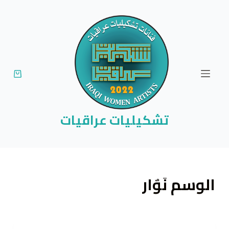
ا
ل
ت
ج
ا
و
ز
إ
تشكيليات عراقيات
ل
ى
ا
ل
الوسم
نَوٌار
م
ح
ت
و